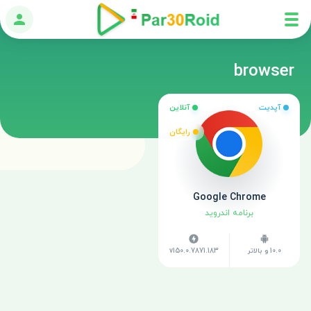
ورود
browser
آپدیت
آنلاین
رایگان
Google Chrome
برنامه اندروید
10.0 و بالاتر
v150.0.7871.183