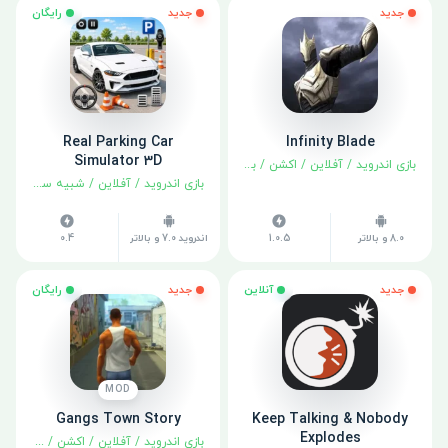
جدید
جدید
رایگان
Real Parking Car
Infinity Blade
Simulator 3D
بازی اندروید
/
آفلاین
/
اکشن
/
بهترین‌ها
/
نقش آفرینی
بازی اندروید
/
آفلاین
/
شبیه سازی
8.0 و بالاتر
1.0.5
اندروید 7.0 و بالاتر
0.4
جدید
آنلاین
جدید
رایگان
MOD
Gangs Town Story
Keep Talking & Nobody
Explodes
بازی اندروید
/
آفلاین
/
اکشن
/
ماجراجوی