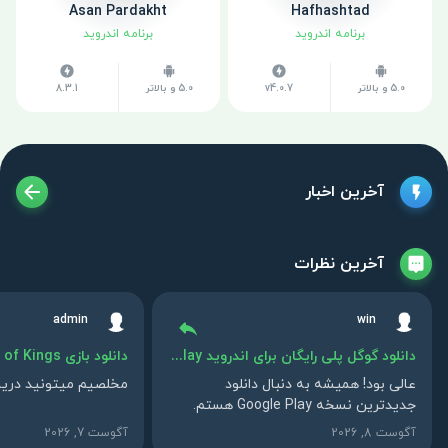
Asan Pardakht
Hafhashtad
برنامه اندروید
برنامه اندروید
5.0 و بالاتر
v4.0.7
5.0 و بالاتر
8.3.1
آخرین اخبار
آخرین نظرات
admin
win
دانلود گوگل پلی رایگان برای اندروید Google Play
دانلود بازی Path of Kings اندروید
عالی بود! همیشه به دنبال دانلود
مخلصیم میتونید دریاف
جدیدترین نسخه Google Play هستم.
ممنون از راهنمایی‌های خوبتون.
آگوست 8, 2026
آگوست 7, 2026