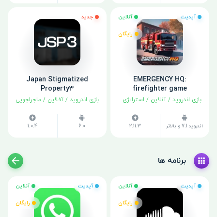
آپدیت
آنلاین
جدید
رایگان
Japan Stigmatized
EMERGENCY HQ:
Property3
firefighter game
بازی اندروید
/
آنلاین
/
استراتژی
/
شبیه سازی
بازی اندروید
/
آفلاین
/
ماجراجویی
اندروید 7.1 و بالاتر
2.11.3
6.0
1.0.4
برنامه ها
آپدیت
آنلاین
آپدیت
آنلاین
رایگان
رایگان