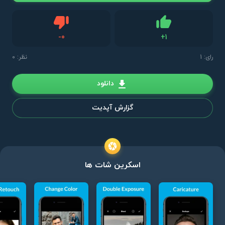
دیس لایک
-
0
+
1
لایک
رای:
1
نظر: 0
دانلود
گزارش آپدیت
اسکرین شات ها