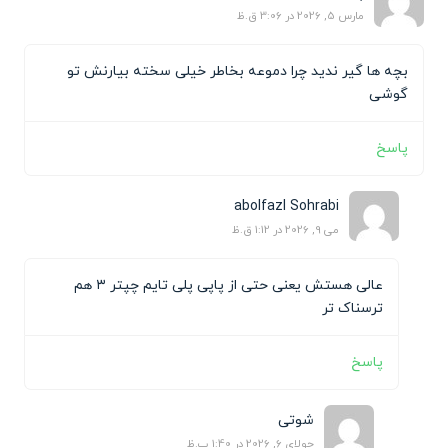
مارس 5, 2026 در 3:06 ق.ظ
بچه ها گیر ندید چرا دموعه بخاطر خیلی سخته بیارنش تو
گوشی
پاسخ
abolfazl Sohrabi
می 9, 2026 در 1:12 ق.ظ
عالی هستش یعنی حتی از پاپی پلی تایم چپتر ۳ هم
ترسناک تر
پاسخ
شوتی
جولای 6, 2026 در 1:40 ب.ظ