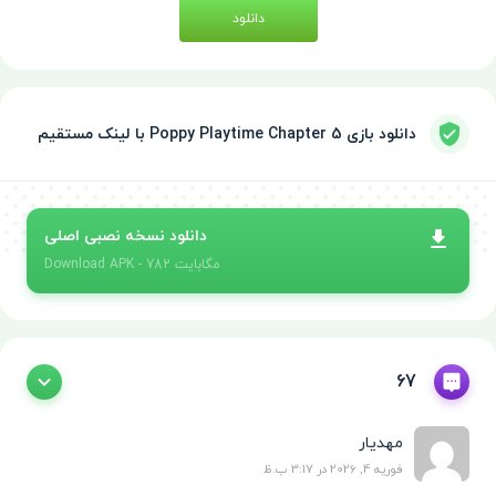
دانلود
دانلود بازی Poppy Playtime Chapter 5 با لینک مستقیم
دانلود نسخه نصبی اصلی
- 782 مگابایت
APK
Download
67
مهدیار
فوریه 4, 2026 در 3:17 ب.ظ