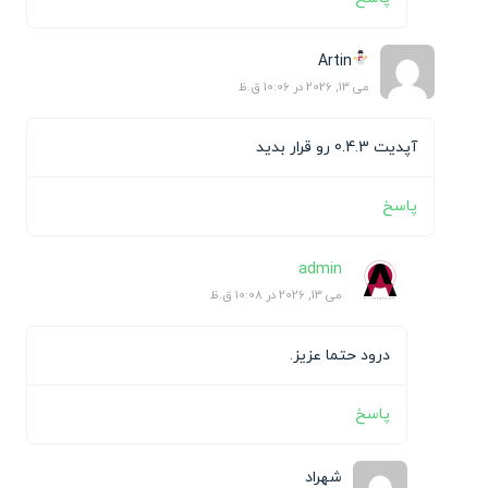
Artin
می 13, 2026 در 10:06 ق.ظ
آپدیت 0.4.3 رو قرار بدید
پاسخ
admin
می 13, 2026 در 10:08 ق.ظ
درود حتما عزیز.
پاسخ
شهراد