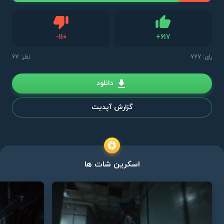
دیس لایک
-
110
+
617
لایک
رای:
727
نظر: 67
دانلود
گزارش آپدیت
اسکرین شات ها