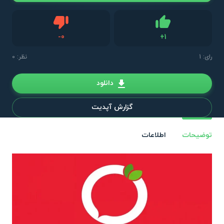
دیس لایک
-
0
+
1
لایک
رای:
1
نظر: 0
دانلود
گزارش آپدیت
توضیحات
اطلاعات