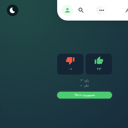
Find
ورود
ر
دیس لایک
-
0
+
2
لایک
رای:
2
نظر: 0
محبوبیت 100%