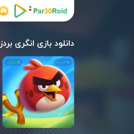
دانلود بازی انگری بردز 2 اندروید gry Birds 2 v8.0.0
آپدیت
رایگان