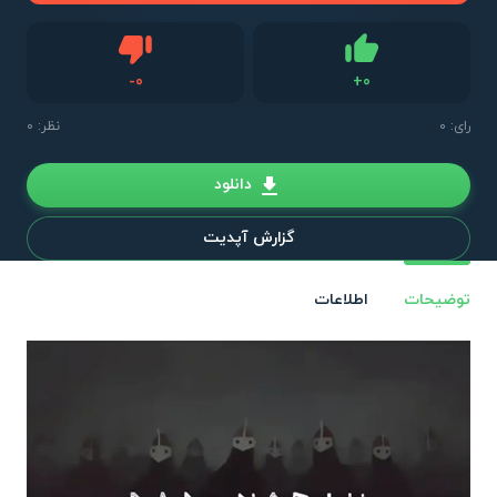
دیس لایک
-
0
+
0
لایک
رای:
0
نظر: 0
دانلود
گزارش آپدیت
توضیحات
اطلاعات