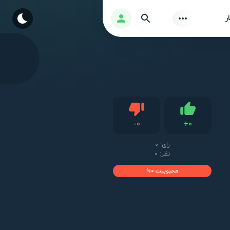
Find
ورود
ر
دیس لایک
-
0
+
0
لایک
رای:
0
نظر: 0
محبوبیت 0%