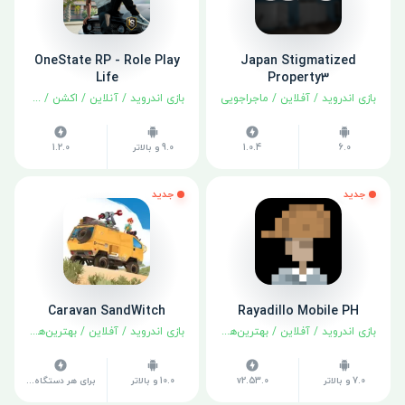
OneState RP - Role Play
Japan Stigmatized
Life
Property3
بازی اندروید
/
آفلاین
/
ماجراجویی
بازی اندروید
/
آنلاین
/
اکشن
/
ماجراجوی
6.0
1.0.4
9.0 و بالاتر
1.2.0
جدید
جدید
Caravan SandWitch
Rayadillo Mobile PH
بازی اندروید
/
آفلاین
/
بهترین‌ها
/
ماجراجویی
بازی اندروید
/
آفلاین
/
بهترین‌ها
/
ماجرا
7.0 و بالاتر
v2.53.0
10.0 و بالاتر
برای هر دستگاه متفاوت است