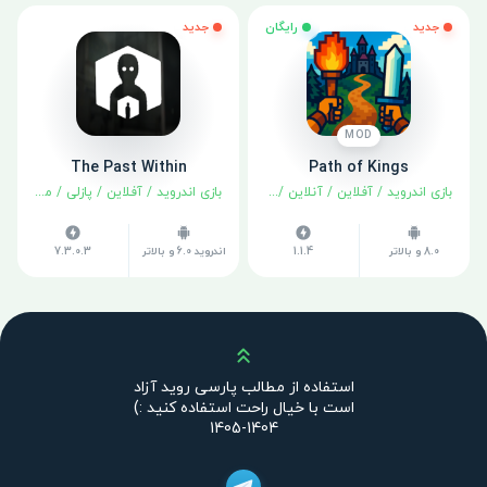
جدید
رایگان
جدید
MOD
The Past Within
Path of Kings
بازی اندروید
/
آفلاین
/
آنلاین
/
استراتژی
/
بازی اندروید
/
نقش آفرینی
آفلاین
/
پازلی
/
ماجراجویی
8.0 و بالاتر
1.1.4
اندروید 6.0 و بالاتر
7.3.0.3
بالا
استفاده از مطالب پارسی روید آزاد
است با خیال راحت استفاده کنید :)
1404-1405