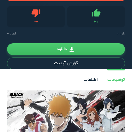
دیس لایک
-
0
+
0
لایک
رای:
0
نظر: 0
دانلود
گزارش آپدیت
توضیحات
اطلاعات