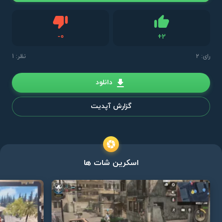
دیس لایک
-
0
+
2
لایک
رای:
2
نظر: 1
دانلود
گزارش آپدیت
اسکرین شات ها