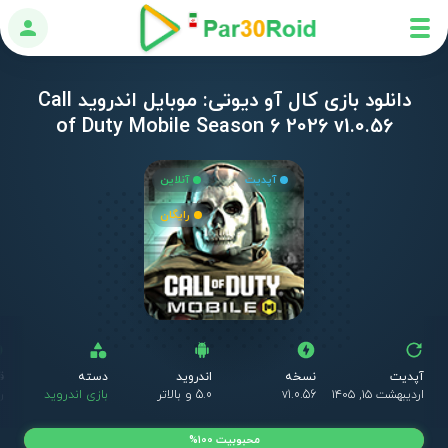
ورود
دانلود بازی کال آو دیوتی: موبایل اندروید Call
of Duty Mobile Season 6 2026 v1.0.56
آپدیت
آنلاین
رایگان
آپدیت
نسخه
اندروید
دسته
ق
اردیبهشت ۱۵, ۱۴۰۵
v1.0.56
5.0 و بالاتر
بازی اندروید
ر
محبوبیت 100%