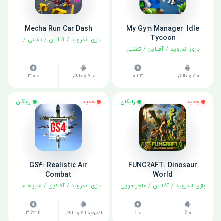
Mecha Run Car Dash
My Gym Manager: Idle
Tycoon
بازی اندروید
/
آنلاین
/
تفننی
/
مسابقه
بازی اندروید
/
آفلاین
/
تفننی
6.0 و بالاتر
0.1.3
7.0 و بالاتر
3.0.0
جدید
رایگان
جدید
رایگان
GS4: Realistic Air
FUNCRAFT: Dinosaur
Combat
World
بازی اندروید
/
آفلاین
/
ماجراجویی
بازی اندروید
/
آفلاین
/
شبیه سازی
6.0
1.0
اندروید 7.1 و بالاتر
3.63.11