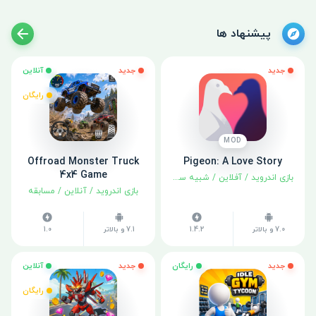
پیشنهاد ها
جدید
جدید
آنلاین
رایگان
MOD
Offroad Monster Truck
Pigeon: A Love Story
4x4 Game
بازی اندروید
/
آفلاین
/
شبیه سازی
/
ماجراجویی
بازی اندروید
/
آنلاین
/
مسابقه
7.0 و بالاتر
1.4.2
7.1 و بالاتر
1.0
جدید
رایگان
جدید
آنلاین
رایگان