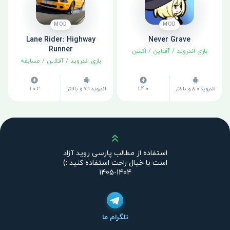
MOD
MOD
Lane Rider: Highway
Never Grave
Runner
بازی اندروید
/
آفلاین
/
اکشن
بازی اندروید
/
آفلاین
/
مسابقه
اندروید 8.0 و بالاتر
1.4.0
اندروید 7.1 و بالاتر
1.0.2
بالا
استفاده از مطالب پارسی روید آزاد
است با خیال راحت استفاده کنید :)
1404-1405
تلگرام ما