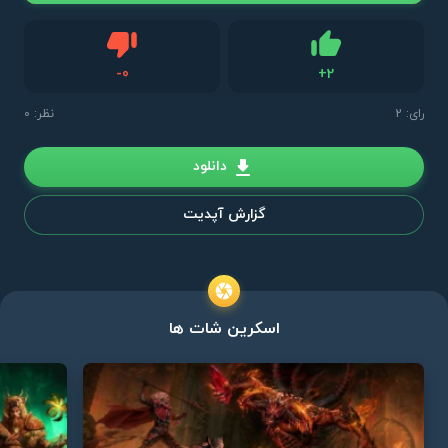
دیس لایک
-
0
+
2
لایک
رای:
2
نظر: 0
دانلود
گزارش آپدیت
اسکرین شات ها