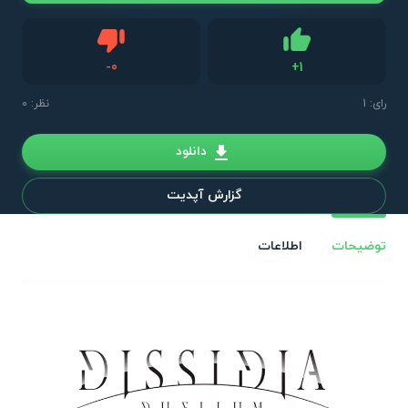
دیس لایک
-
0
+
1
لایک
رای:
1
نظر: 0
دانلود
گزارش آپدیت
توضیحات
اطلاعات