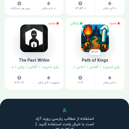
7.0 و بالاتر
v2.53.0
10.0 و بالاتر
برای هر دستگاه متفاوت است
جدید
رایگان
جدید
MOD
The Past Within
Path of Kings
بازی اندروید
/
آفلاین
/
آنلاین
/
استراتژی
/
بازی اندروید
/
نقش آفرینی
آفلاین
/
پازلی
/
ماجراجویی
8.0 و بالاتر
1.1.4
اندروید 6.0 و بالاتر
7.3.0.3
بالا
استفاده از مطالب پارسی روید آزاد
است با خیال راحت استفاده کنید :)