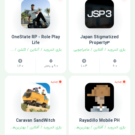
OneState RP - Role Play
Japan Stigmatized
Life
Property3
بازی اندروید
/
آفلاین
/
ماجراجویی
بازی اندروید
/
آنلاین
/
اکشن
/
ماجراجوی
6.0
1.0.4
9.0 و بالاتر
1.2.0
جدید
جدید
Caravan SandWitch
Rayadillo Mobile PH
بازی اندروید
/
آفلاین
/
بهترین‌ها
/
ماجراجویی
بازی اندروید
/
آفلاین
/
بهترین‌ها
/
ماجرا