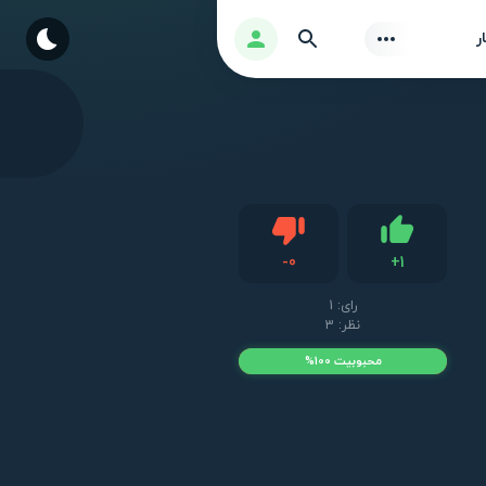
Find
ورود
ر
دیس لایک
-
0
+
1
لایک
رای:
1
نظر: 3
محبوبیت 100%