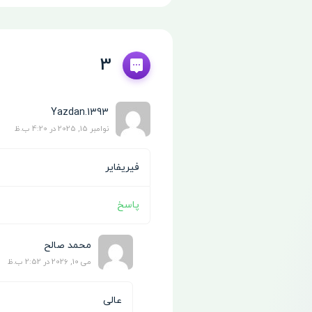
3
Yazdan.1393
نوامبر 15, 2025 در 4:20 ب.ظ
فیریفایر
پاسخ
محمد صالح
می 10, 2026 در 2:52 ب.ظ
عالی