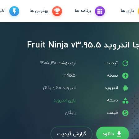
بازی ها
برنامه ها
بهترین ها
اخبا
Fruit Ninja v3.9
آپدیت
اردیبهشت ۳۰, ۱۴۰۵
نسخه
3.95.5
اندروید
اندروید 6.0 و بالاتر
دسته
بازی اندروید
قیمت
رایگان
دانلود
گزارش آپدیت