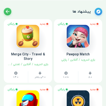
پیشنهاد ها
جدید
رایگان
جدید
رایگان
Merge City - Travel &
Pawpop Match
Story
بازی اندروید
/
آفلاین
/
پازلی
بازی اندروید
/
آفلاین
/
تفننی
/
شبیه سا
8.0
1.0.10
6.0 و بالاتر
1.4.0
جدید
رایگان
جدید
رایگان