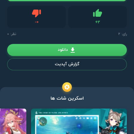
دیس لایک
-
0
+
2
لایک
رای:
2
نظر: 0
دانلود
گزارش آپدیت
اسکرین شات ها