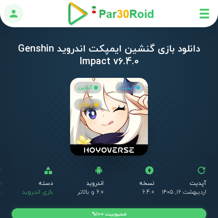
ورود
دانلود بازی گنشین ایمپکت اندروید Genshin
Impact v6.4.0
آپدیت
آنلاین
رایگان
آپدیت
نسخه
اندروید
دسته
ق
اردیبهشت ۱۶, ۱۴۰۵
6.4.0
6.0 و بالاتر
بازی اندروید
ر
محبوبیت 100%