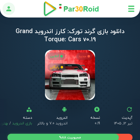
ورود
دانلود بازی گرند تورک: کارز اندروید Grand
Torque: Cars v0.19
جدید
آنلاین
رایگان
آپدیت
نسخه
اندروید
دسته
تیر ۱۲, ۱۴۰۵
0.19
اندروید 7.0 و بالاتر
بازی اندروید
/
بهترین
محبوبیت 88%