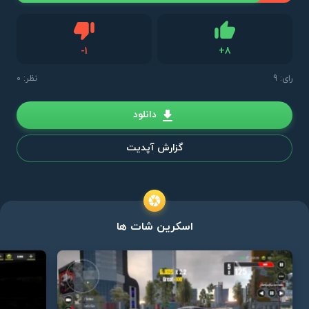
دیس لایک
-
1
+
8
لایک
رای:
9
نظر: 0
دانلود
گزارش آپدیت
اسکرین شات ها