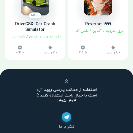
MOD
DriveCSX: Car Crash
Reverse: 1999
Simulator
بازی اندروید
/
آنلاین
/
نقش آفرینی
بازی اندروید
/
آفلاین
/
شبیه سازی
8.0 و بالاتر
3.6.5
7.0 و بالاتر
0.99.0
بالا
استفاده از مطالب پارسی روید آزاد
است با خیال راحت استفاده کنید :)
1404-1405
تلگرام ما