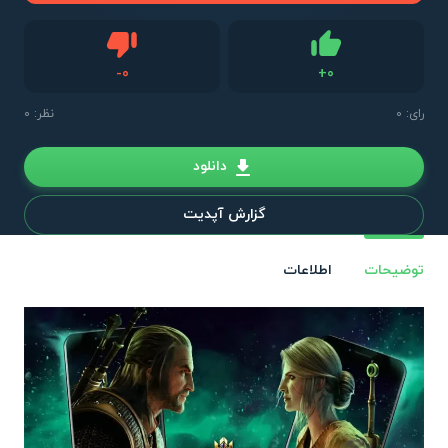
دیس لایک
-
0
+
0
لایک
رای:
0
نظر: 0
دانلود
گزارش آپدیت
توضیحات
اطلاعات