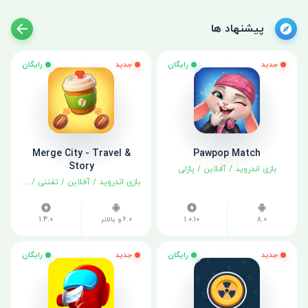
پیشنهاد ها
جدید
رایگان
جدید
رایگان
Merge City - Travel &
Pawpop Match
Story
بازی اندروید
/
آفلاین
/
پازلی
بازی اندروید
/
آفلاین
/
تفننی
/
شبیه سا
8.0
1.0.10
6.0 و بالاتر
1.4.0
جدید
رایگان
جدید
رایگان