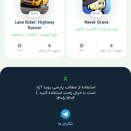
MOD
MOD
Lane Rider: Highway
Never Grave
Runner
بازی اندروید
/
آفلاین
/
اکشن
بازی اندروید
/
آفلاین
/
مسابقه
اندروید 8.0 و بالاتر
1.4.0
اندروید 7.1 و بالاتر
1.0.2
بالا
استفاده از مطالب پارسی روید آزاد
است با خیال راحت استفاده کنید :)
1404-1405
تلگرام ما