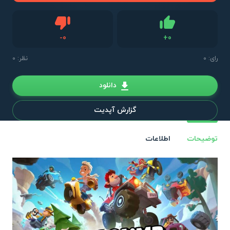
دیس لایک
-
0
+
0
لایک
رای:
0
نظر: 0
دانلود
گزارش آپدیت
توضیحات
اطلاعات