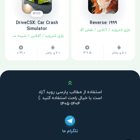
MOD
DriveCSX: Car Crash
Reverse: 1999
Simulator
بازی اندروید
/
آنلاین
/
نقش آفرینی
بازی اندروید
/
آفلاین
/
شبیه سازی
8.0 و بالاتر
3.6.5
7.0 و بالاتر
0.99.0
بالا
استفاده از مطالب پارسی روید آزاد
است با خیال راحت استفاده کنید :)
1404-1405
تلگرام ما