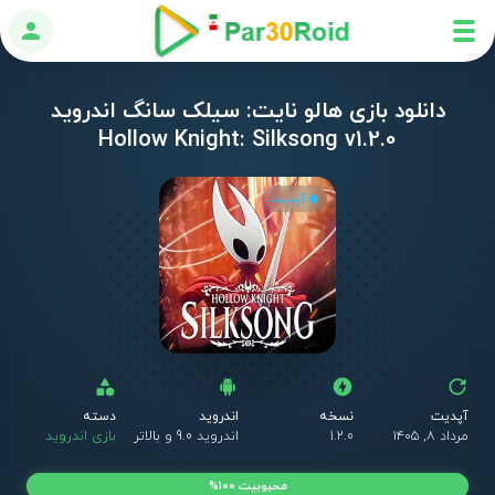
ورود
دانلود بازی هالو نایت: سیلک سانگ اندروید
Hollow Knight: Silksong v1.2.0
آپدیت
آپدیت
نسخه
اندروید
دسته
ق
مرداد ۸, ۱۴۰۵
1.2.0
اندروید 9.0 و بالاتر
بازی اندروید
0
محبوبیت 100%