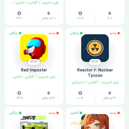
بازی اندروید
/
آفلاین
/
تفننی
/
شبیه سا
8.0
1.0.10
6.0 و بالاتر
1.4.0
جدید
رایگان
جدید
رایگان
MOD
MOD
Red Imposter
Reactor 2: Nuclear
Tycoon
بازی اندروید
/
آفلاین
/
اکشن
بازی اندروید
/
آفلاین
/
استراتژی
7.1 و بالاتر
1.0.11
7.1 و بالاتر
1.4.8
جدید
آنلاین
جدید
رایگان
رایگان