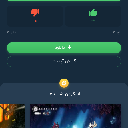
دیس لایک
-
0
+
2
لایک
رای:
2
نظر: 2
دانلود
گزارش آپدیت
اسکرین شات ها