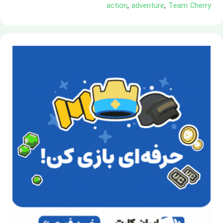
action
,
adventure
,
Team Cherry