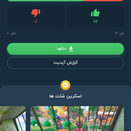
دیس لایک
-
1
+
2
لایک
رای:
3
نظر: 0
دانلود
گزارش آپدیت
اسکرین شات ها