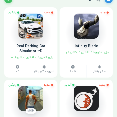
جدید
جدید
رایگان
Real Parking Car
Infinity Blade
Simulator 3D
بازی اندروید
/
آفلاین
/
اکشن
/
بهترین‌ها
/
نقش آفرینی
بازی اندروید
/
آفلاین
/
شبیه سازی
8.0 و بالاتر
1.0.5
اندروید 7.0 و بالاتر
0.4
جدید
آنلاین
جدید
رایگان
MOD