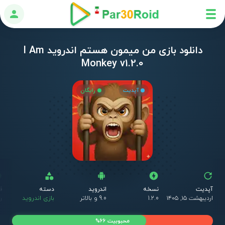
ورود
دانلود بازی من میمون هستم اندروید I Am
Monkey v1.2.0
آپدیت
رایگان
آپدیت
نسخه
اندروید
دسته
ق
اردیبهشت ۱۵, ۱۴۰۵
1.2.0
9.0 و بالاتر
بازی اندروید
ر
محبوبیت 66%