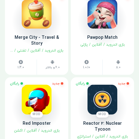
Merge City - Travel &
Pawpop Match
Story
بازی اندروید
/
آفلاین
/
پازلی
بازی اندروید
/
آفلاین
/
تفننی
/
شبیه سا
8.0
1.0.10
6.0 و بالاتر
1.4.0
جدید
رایگان
جدید
رایگان
MOD
MOD
Red Imposter
Reactor 2: Nuclear
Tycoon
بازی اندروید
/
آفلاین
/
اکشن
بازی اندروید
/
آفلاین
/
استراتژی