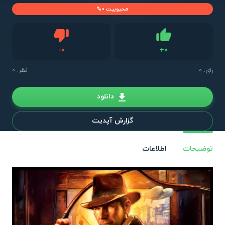
محبوبیت 0%
دیس لایک
-
0
+
0
لایک
رای:
0
نظر: 0
دانلود
گزارش آپدیت
توضیحات
اطلاعات