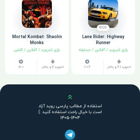
MOD
Mortal Kombat: Shaolin
Lane Rider: Highway
Monks
Runner
بازی اندروید
/
آفلاین
/
مسابقه
بازی اندروید
/
آفلاین
/
اکشن
اندروید 7.1 و بالاتر
1.0.2
اندروید 11 و بالاتر
v1.0
بالا
استفاده از مطالب پارسی روید آزاد
است با خیال راحت استفاده کنید :)
1404-1405