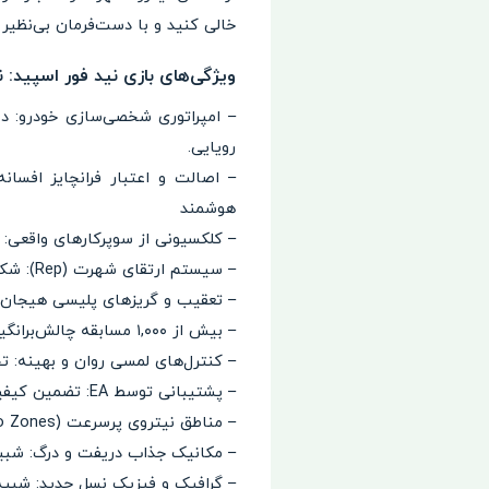
خالی کنید و با دست‌فرمان بی‌نظیر 
ویژگی‌های بازی نید فور اسپید: نو لیمیت اندروید 
رویایی.
هوشمند
– کلکسیونی از سوپرکارهای واقعی: 
– سیستم ارتقای شهرت (Rep): شکست دادن رقبا و افزایش شهرت در دنیای زیرزمینی برای باز کردن قفل مراحل و ماشین‌های جدید.
– تعقیب و گریزهای پلیسی هیجان‌ا
– بیش از ۱,۰۰۰ مسابقه چالش‌برانگیز: تجربه رقابت‌های متنوع و نفس‌گیر در مسیرهای پر پیچ‌وخم و آسفالت داغ شهر بلک‌ریج.
– کنترل‌های لمسی روان و بهینه: تج
– پشتیبانی توسط EA: تضمین کیفیت ساخت، گرافیک خیره‌کننده و فیزیک واقع‌گرایانه با پشتوانه سازندگان Real Racing 3.
– مناطق نیتروی پرسرعت (Nitro Zones): عبور از گیت‌های مخصوص برای شارژ آنی نیتروژن و پرواز روی آسفالت خیابان‌ها.
– مکانیک جذاب دریفت و درگ: شبی
– گرافیک و فیزیک نسل جدید: شبیه‌