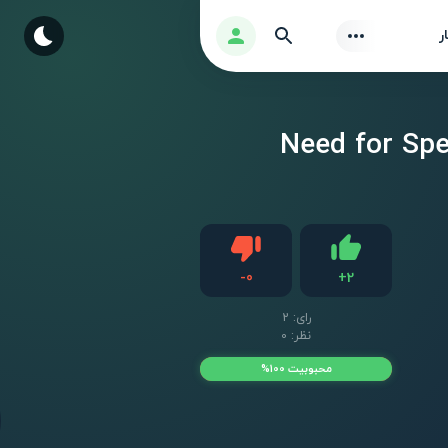
Find
ورود
ر
ت اندروید Need for Speed No Limits
دیس لایک
-
0
+
2
لایک
رای:
2
نظر: 0
محبوبیت 100%