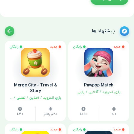
پیشنهاد ها
جدید
رایگان
جدید
رایگان
Merge City - Travel &
Pawpop Match
Story
بازی اندروید
/
آفلاین
/
پازلی
بازی اندروید
/
آفلاین
/
تفننی
/
شبیه سا
8.0
1.0.10
6.0 و بالاتر
1.4.0
جدید
رایگان
جدید
رایگان