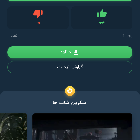
دیس لایک
-
0
+
4
لایک
رای:
4
نظر: 2
دانلود
گزارش آپدیت
اسکرین شات ها