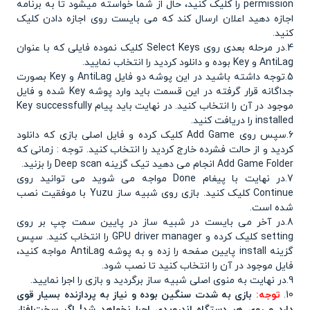
permission را کلیک کنید، حال از شما خواسته میشود تا به برنامه
اجازه دهید اعلان ارسال کند که می بایست روی اجازه دادن کلیک
کنید.
4.در مرحله بعدی روی Select Keys کلیک نموده فایلی که با عنوان
AntiLag و Key بوده و دانلود کردید را انتخاب نمایید.
5.توجه داشته باشید در این پوشه دو فایل AntiLag و Key بصورت
جداگانه قرار گرفته در این قسمت باید وارد پوشه Key شده و فایل
موجود در آن را انتخاب کنید. در نهایت باید پیام Key successfully
installed را دریافت کنید.
6.سپس روی Add Game کلیک کرده و فایل اصلی بازی که دانلود
کردید و از حالت فشرده خارج کردید را انتخاب کنید. توجه : زمانی که
Add Game Folder انجام می دهید تیک گزینه Deep scan را بزنید.
7.در نهایت با پیغام Done مواجه می شوید می توانید روی
Continue کلیک کنید. بازی روی شبیه ساز Yuzu با موفقیت نصب
شده است.
8.در آخر می بایست در شبیه ساز در پایین سمت چپ بر روی
setting کلیک کرده و GPU driver manager را انتخاب کنید. سپس
گزینه install پایین صفحه را زده و به پوشه AntiLag مواجه کنید،
فایل موجود در آن را انتخاب کنید تا نصب شود.
9.در نهایت به منوی اصلی شبیه ساز برگردید و بازی را اجرا نمایید.
10.
توجه:
بازی به شدت سنگین بوده و نیاز به پردازنده بسیار قوی
دارد و روی هر دستگاه اندرویدی اجرا نخواهد شد! اگر سخت‌افزار