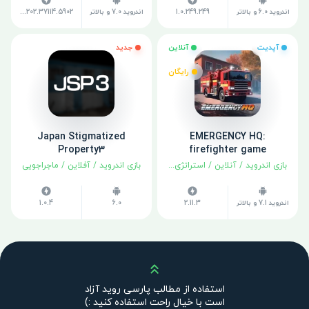
اندروید 6.0 و بالاتر
1.0.249.249
اندروید 7.0 و بالاتر
v1.202.37114.5902
آپدیت
آنلاین
جدید
رایگان
Japan Stigmatized
EMERGENCY HQ:
Property3
firefighter game
بازی اندروید
/
آنلاین
/
استراتژی
/
شبیه سازی
بازی اندروید
/
آفلاین
/
ماجراجویی
اندروید 7.1 و بالاتر
2.11.3
6.0
1.0.4
بالا
استفاده از مطالب پارسی روید آزاد
است با خیال راحت استفاده کنید :)