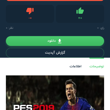
دیس لایک
-
0
+
0
لایک
رای:
0
نظر: 0
دانلود
گزارش آپدیت
توضیحات
اطلاعات