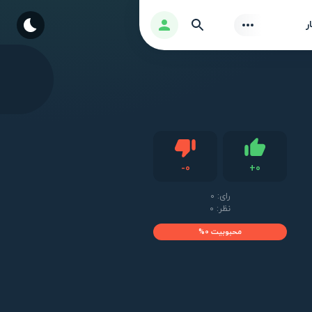
Find
ورود
ر
دیس لایک
-
0
+
0
لایک
رای:
0
نظر: 0
محبوبیت 0%