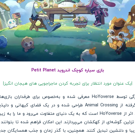
بازی سیاره کوچک اندروید Petit Planet
|یک عنوان مورد انتظار برای تجربه کردن ماجراجویی های هیجان انگیز|
بازی اندرویدی Petit Planet به‌تازگی توسط HoYoverse معرفی شده و به‌خصوص 
می‌رسد. این بازی به وضوح الهام‌گرفته از Animal Crossing طراحی شده و در
Honkai: Nexus Anima، این دومین اثر از HoYoverse است که به یک دنیای متفاوت می‌
به ایجاد و تزئین گوشه‌ای از کهکشان می‌پردازند. این امکان فراهم شده تا بتو
یبا و دلنشین تبدیل کنند. همچنین، با گذر زمان و جذب همسایگان جدید