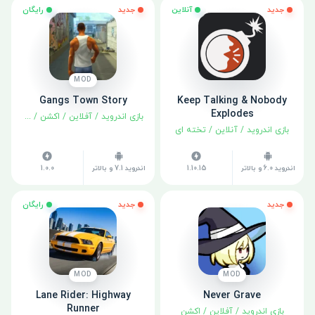
جدید
آنلاین
جدید
رایگان
MOD
Gangs Town Story
Keep Talking & Nobody
Explodes
بازی اندروید
/
آفلاین
/
اکشن
/
ماجراجوی
بازی اندروید
/
آنلاین
/
تخته ای
اندروید 6.0 و بالاتر
1.10.15
اندروید 7.1 و بالاتر
1.0.0
جدید
جدید
رایگان
MOD
MOD
Lane Rider: Highway
Never Grave
Runner
بازی اندروید
/
آفلاین
/
اکشن