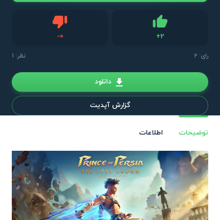
دیس لایک
-
0
+
2
لایک
رای:
2
نظر: 1
دانلود
گزارش آپدیت
توضیحات
اطلاعات