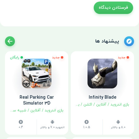
پیشنهاد ها
جدید
جدید
رایگان
Real Parking Car
Infinity Blade
Simulator 3D
بازی اندروید
/
آفلاین
/
اکشن
/
بهترین‌ها
/
نقش آفرینی
بازی اندروید
/
آفلاین
/
شبیه سازی
8.0 و بالاتر
1.0.5
اندروید 7.0 و بالاتر
0.4