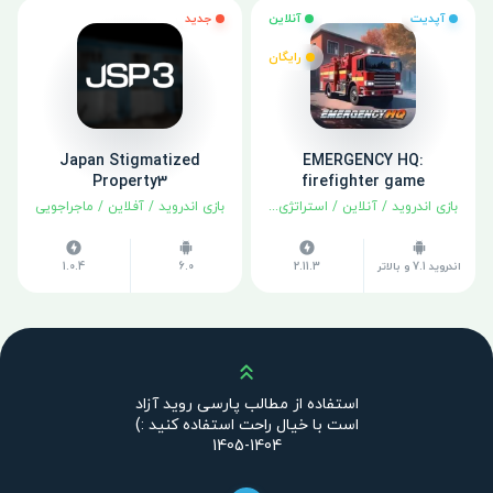
آپدیت
آنلاین
جدید
رایگان
Japan Stigmatized
EMERGENCY HQ:
Property3
firefighter game
بازی اندروید
/
آنلاین
/
استراتژی
/
شبیه سازی
بازی اندروید
/
آفلاین
/
ماجراجویی
اندروید 7.1 و بالاتر
2.11.3
6.0
1.0.4
بالا
استفاده از مطالب پارسی روید آزاد
است با خیال راحت استفاده کنید :)
1404-1405