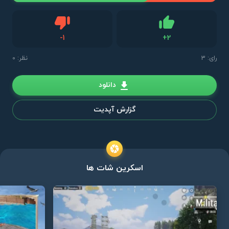
دیس لایک
-
1
+
2
لایک
رای:
3
نظر: 0
دانلود
گزارش آپدیت
اسکرین شات ها