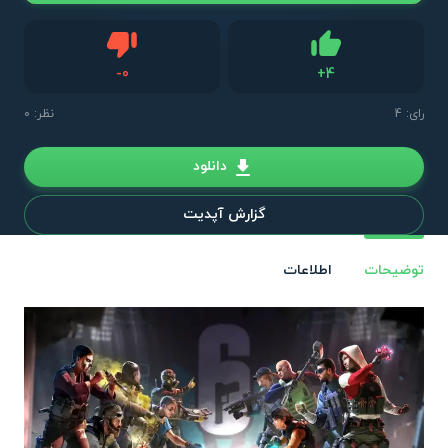
دیس لایک
-
0
+
4
لایک
رای:
4
نظر: 0
دانلود
گزارش آپدیت
توضیحات
اطلاعات