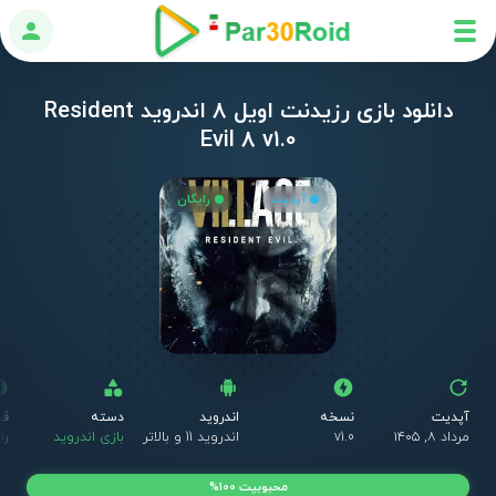
ورود
دانلود بازی رزیدنت اویل 8 اندروید Resident
Evil 8 v1.0
آپدیت
رایگان
آپدیت
نسخه
اندروید
دسته
قی
مرداد ۸, ۱۴۰۵
v1.0
اندروید 11 و بالاتر
بازی اندروید
را
محبوبیت 100%