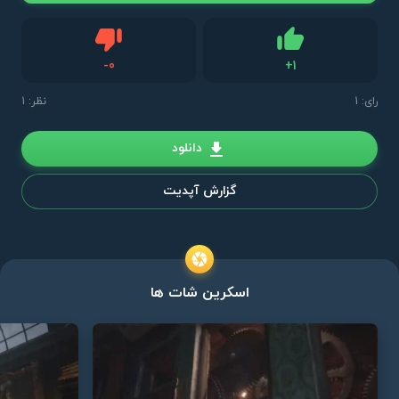
دیس لایک
-
0
+
1
لایک
رای:
1
نظر: 1
دانلود
گزارش آپدیت
اسکرین شات ها