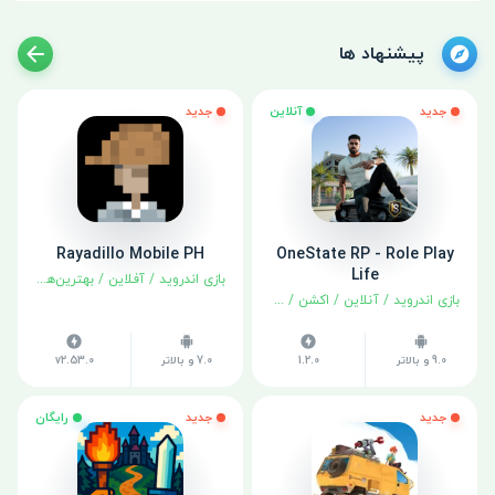
پیشنهاد ها
جدید
آنلاین
جدید
Rayadillo Mobile PH
OneState RP - Role Play
Life
بازی اندروید
/
آفلاین
/
بهترین‌ها
/
ماجرا
بازی اندروید
/
آنلاین
/
اکشن
/
ماجراجویی
9.0 و بالاتر
1.2.0
7.0 و بالاتر
v2.53.0
جدید
جدید
رایگان