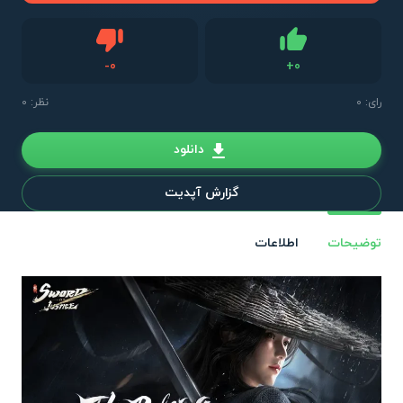
دیس لایک
-
0
+
0
لایک
رای:
0
نظر: 0
دانلود
گزارش آپدیت
توضیحات
اطلاعات