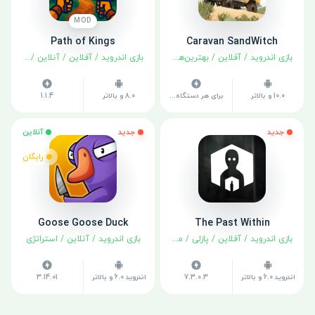
MOD
Path of Kings
Caravan SandWitch
بازی اندروید
/
آفلاین
/
بهترین‌ها
/
ماجراجویی
بازی اندروید
/
آفلاین
/
آنلاین
/
استراتژی
10.0 و بالاتر
برای هر دستگاه متفاوت است
8.0 و بالاتر
1.1.4
جدید
جدید
آنلاین
رایگان
Goose Goose Duck
The Past Within
بازی اندروید
/
آفلاین
/
پازلی
/
ماجراجویی
بازی اندروید
/
آنلاین
/
استراتژی
اندروید 6.0 و بالاتر
7.3.0.3
اندروید 6.0 و بالاتر
3.14.01