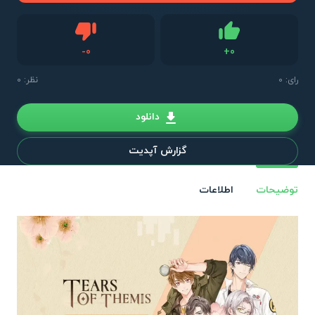
دیس لایک
-
0
+
0
لایک
رای:
0
نظر: 0
دانلود
گزارش آپدیت
توضیحات
اطلاعات