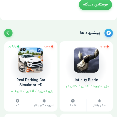
پیشنهاد ها
جدید
جدید
رایگان
Real Parking Car
Infinity Blade
Simulator 3D
بازی اندروید
/
آفلاین
/
اکشن
/
بهترین‌ها
/
نقش آفرینی
بازی اندروید
/
آفلاین
/
شبیه سازی
8.0 و بالاتر
1.0.5
اندروید 7.0 و بالاتر
0.4