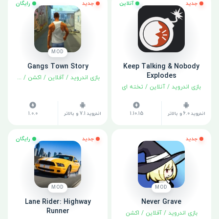
جدید
آنلاین
جدید
رایگان
MOD
Gangs Town Story
Keep Talking & Nobody
Explodes
بازی اندروید
/
آفلاین
/
اکشن
/
ماجراجوی
بازی اندروید
/
آنلاین
/
تخته ای
اندروید 6.0 و بالاتر
1.10.15
اندروید 7.1 و بالاتر
1.0.0
جدید
جدید
رایگان
MOD
MOD
Lane Rider: Highway
Never Grave
Runner
بازی اندروید
/
آفلاین
/
اکشن