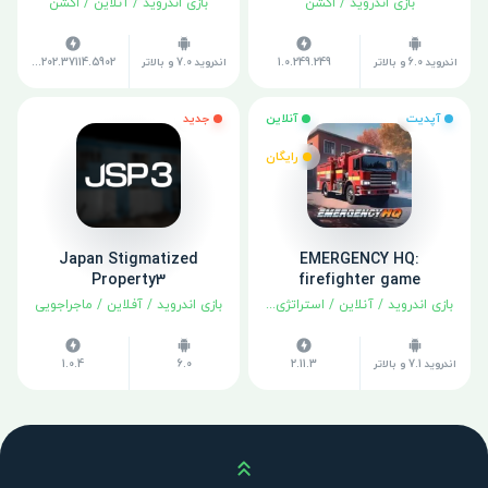
بازی اندروید
/
اکشن
بازی اندروید
/
آنلاین
/
اکشن
اندروید 6.0 و بالاتر
1.0.249.249
اندروید 7.0 و بالاتر
v1.202.37114.5902
آپدیت
آنلاین
جدید
رایگان
Japan Stigmatized
EMERGENCY HQ:
Property3
firefighter game
بازی اندروید
/
آنلاین
/
استراتژی
/
شبیه سازی
بازی اندروید
/
آفلاین
/
ماجراجویی
اندروید 7.1 و بالاتر
2.11.3
6.0
1.0.4
بالا