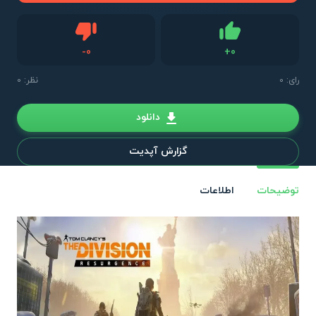
دیس لایک
-
0
+
0
لایک
رای:
0
نظر: 0
دانلود
گزارش آپدیت
توضیحات
اطلاعات