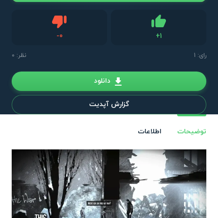
دیس لایک
-
0
+
1
لایک
رای:
1
نظر: 0
دانلود
گزارش آپدیت
توضیحات
اطلاعات