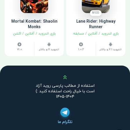
MOD
Mortal Kombat: Shaolin
Lane Rider: Highway
Monks
Runner
بازی اندروید
/
آفلاین
/
مسابقه
بازی اندروید
/
آفلاین
/
اکشن
اندروید 7.1 و بالاتر
1.0.2
اندروید 11 و بالاتر
v1.0
بالا
استفاده از مطالب پارسی روید آزاد
است با خیال راحت استفاده کنید :)
1404-1405
تلگرام ما