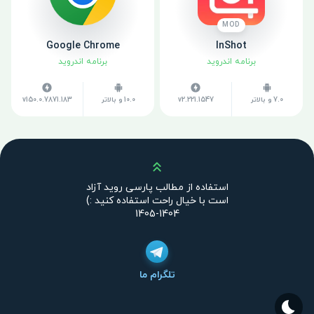
MOD
Google Chrome
InShot
برنامه اندروید
برنامه اندروید
7.0 و بالاتر
v2.221.1547
10.0 و بالاتر
v150.0.7871.183
بالا
استفاده از مطالب پارسی روید آزاد
است با خیال راحت استفاده کنید :)
1404-1405
تلگرام ما