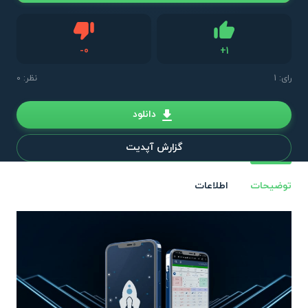
دیس لایک
-
0
+
1
لایک
رای:
1
نظر: 0
دانلود
گزارش آپدیت
توضیحات
اطلاعات