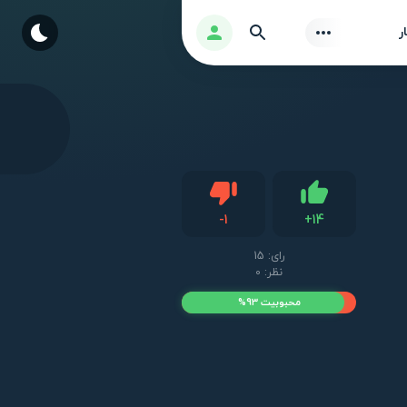
Find
ورود
ر
دیس لایک
-
1
+
14
لایک
رای:
15
نظر: 0
محبوبیت 93%