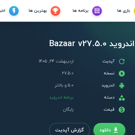
بازی ها
برنامه ها
بهترین ها
اخبا
Bazaar v27.5
آپدیت
اردیبهشت ۲۴, ۱۴۰۵
نسخه
27.5.0
اندروید
5.0 و بالاتر
دسته
برنامه اندروید
قیمت
رایگان
دانلود
گزارش آپدیت