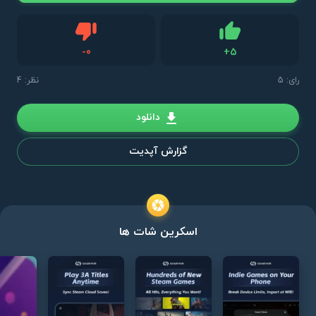
دیس لایک
-
0
+
5
لایک
رای:
5
نظر: 4
دانلود
گزارش آپدیت
اسکرین شات ها