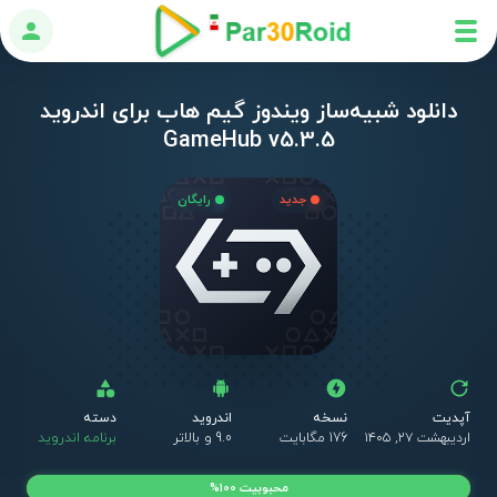
ورود
دانلود شبیه‌ساز ویندوز گیم هاب برای اندروید
GameHub v5.3.5
جدید
رایگان
آپدیت
نسخه
اندروید
دسته
ق
اردیبهشت ۲۷, ۱۴۰۵
176 مگابایت
9.0 و بالاتر
برنامه اندروید
ر
محبوبیت 100%