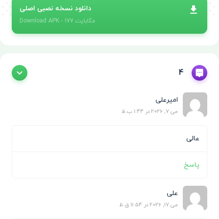
دانلود نسخه نصبی اصلی
- 177 مگابایت
APK
Download
4
امیرعلی
می 7, 2026 در 1:44 ب.ظ
عالی
پاسخ
علی
می 17, 2026 در 11:54 ق.ظ