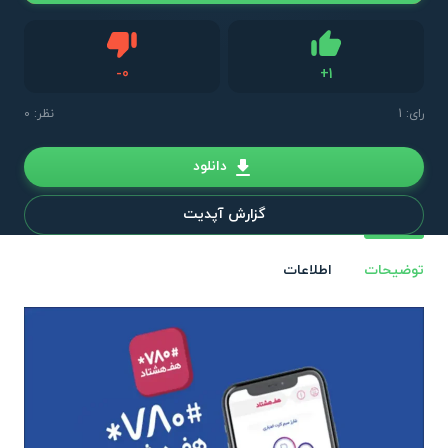
دیس لایک
-
0
+
1
لایک
رای:
1
نظر: 0
دانلود
گزارش آپدیت
توضیحات
اطلاعات