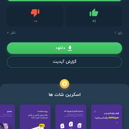
دیس لایک
-
0
+
1
لایک
رای:
1
نظر: 0
دانلود
گزارش آپدیت
اسکرین شات ها