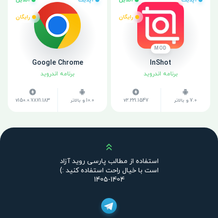
آپدیت
آنلاین
آپدیت
آنلاین
رایگان
رایگان
MOD
Google Chrome
InShot
برنامه اندروید
برنامه اندروید
7.0 و بالاتر
v2.221.1547
10.0 و بالاتر
v150.0.7871.183
بالا
استفاده از مطالب پارسی روید آزاد
است با خیال راحت استفاده کنید :)
1404-1405