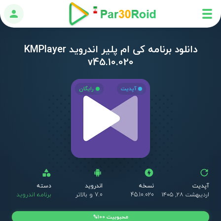
ورود
دانلود برنامه کی ام پلیر اندروید KMPlayer
v45.10.020
آپدیت
رایگان
آپدیت
نسخه
اندروید
دسته
اردیبهشت ۲۸, ۱۴۰۵
45.10.020
7.0 و بالاتر
برنامه اندروید
محبوبیت 100%