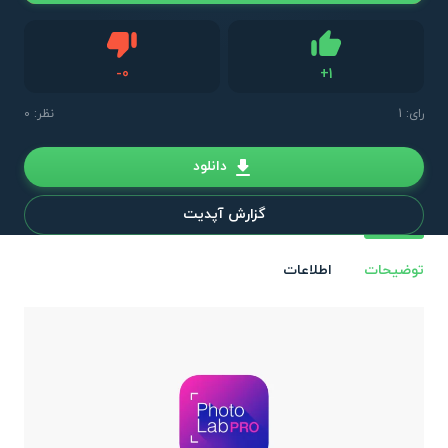
دیس لایک
-
0
+
1
لایک
رای:
1
نظر: 0
دانلود
گزارش آپدیت
توضیحات
اطلاعات