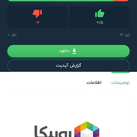
دیس لایک
-
2
+
15
لایک
رای:
17
نظر: 0
دانلود
گزارش آپدیت
توضیحات
اطلاعات