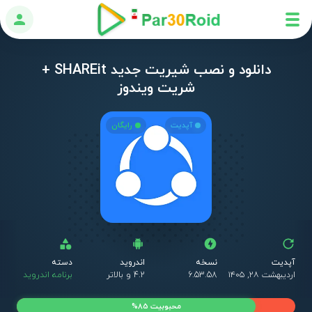
ورود
دانلود و نصب شیریت جدید SHAREit +
شریت ویندوز
آپدیت
رایگان
آپدیت
نسخه
اندروید
دسته
اردیبهشت ۲۸, ۱۴۰۵
6.53.58
4.2 و بالاتر
برنامه اندروید
محبوبیت 85%