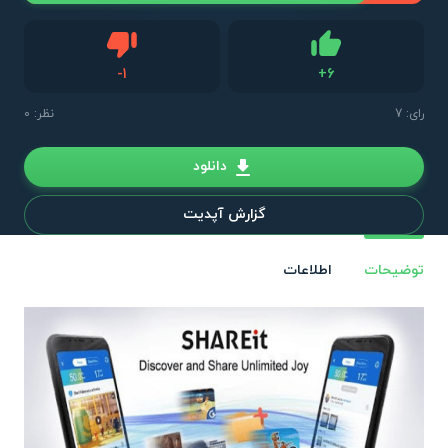
دیس لایک
-
1
+
6
لایک
رای:
7
نظر: 0
دانلود
گزارش آپدیت
توضیحات
اطلاعات