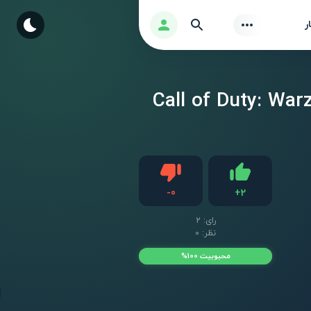
Find
ورود
ر
ن موبایل اندروید Call of Duty: Warzone Mobile
دیس لایک
-
0
+
2
لایک
رای:
2
نظر: 0
محبوبیت 100%