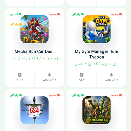
جدید
رایگان
جدید
آنلاین
رایگان
Mecha Run Car Dash
My Gym Manager: Idle
Tycoon
بازی اندروید
/
آنلاین
/
تفننی
/
مسابقه
بازی اندروید
/
آفلاین
/
تفننی
6.0 و بالاتر
0.1.3
7.0 و بالاتر
3.0.0
جدید
رایگان
جدید
رایگان