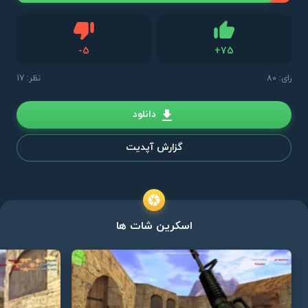
دیس لایک
-
5
+
75
لایک
رای:
80
نظر: 17
دانلود
گزارش آپدیت
اسکرین شات ها