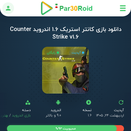
ورود
دانلود بازی کانتر استریک 1.6 اندروید Counter
Strike v1.6
آپدیت
رایگان
آپدیت
نسخه
اندروید
دسته
اردیبهشت ۲۴, ۱۴۰۵
1.6
9.0 و بالاتر
بازی اندروید
/
بهترین
محبوبیت 93%