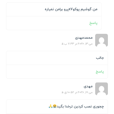
من گوشیم پوکوx7پرو برامن نمیاره
پاسخ
محمدمهدی
می 13, 2026 در 7:33 ب.ظ
جالب
پاسخ
مهدی
می 17, 2026 در 10:52 ق.ظ
چجوری نصب کردین ترخدا بگید