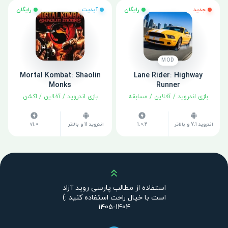
جدید
رایگان
آپدیت
رایگان
MOD
Mortal Kombat: Shaolin
Lane Rider: Highway
Monks
Runner
بازی اندروید
/
آفلاین
/
مسابقه
بازی اندروید
/
آفلاین
/
اکشن
اندروید 7.1 و بالاتر
1.0.2
اندروید 11 و بالاتر
v1.0
بالا
استفاده از مطالب پارسی روید آزاد
است با خیال راحت استفاده کنید :)
1404-1405