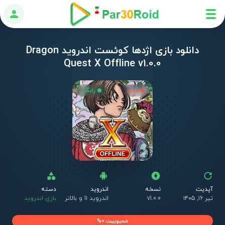
ورود
دانلود بازی اژدها کوئست اندروید Dragon
Quest X Offline v1.0.0
جدید
رایگان
آپدیت
نسخه
اندروید
دسته
تیر ۱۶, ۱۴۰۵
v1.0.0
اندروید 11 و بالاتر
بازی اندروید
محبوبیت 0%