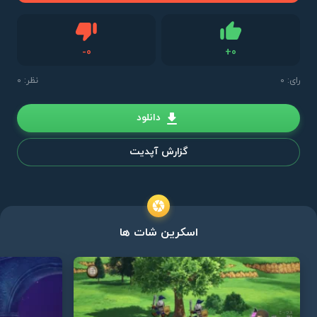
دیس لایک
-
0
+
0
لایک
رای:
0
نظر: 0
دانلود
گزارش آپدیت
اسکرین شات ها