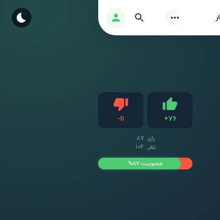
Find
ورود
ر
دیس لایک
-
11
+
76
لایک
رای:
87
نظر: 104
محبوبیت 87%