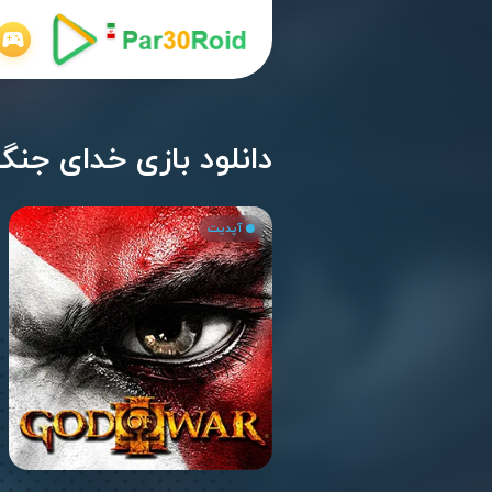
دانلود بازی خدای جنگ 3 اندروید  of War 3 v02.00
آپدیت