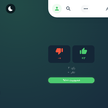
Find
ورود
ر
دیس لایک
-
0
+
2
لایک
رای:
2
نظر: 0
محبوبیت 100%