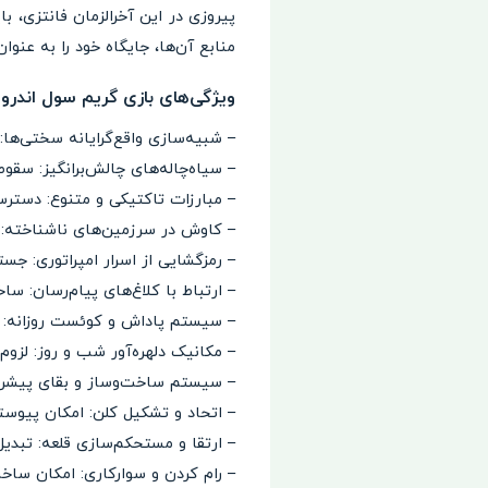
پیروزی در این آخرالزمان فانتزی، ب
منابع آن‌ها، جایگاه خود را به عنو
ویژگی‌های بازی گریم سول اندروید im Soul
– شبیه‌سازی واقع‌گرایانه سختی‌ها
– سیاه‌چاله‌های چالش‌برانگیز: سق
– مبارزات تاکتیکی و متنوع: دسترسی 
– کاوش در سرزمین‌های ناشناخته: س
– رمزگشایی از اسرار امپراتوری: ج
– ارتباط با کلاغ‌های پیام‌رسان: س
– سیستم پاداش و کوئست روزانه: در
– مکانیک دلهره‌آور شب و روز: لزو
– سیستم ساخت‌وساز و بقای پیشرفته
– اتحاد و تشکیل کلن: امکان پیوستن
– ارتقا و مستحکم‌سازی قلعه: تبدیل
– رام کردن و سوارکاری: امکان ساخ