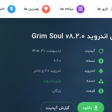
بازی ها
برنامه ها
بهترین ها
اخبا
Grim Soul v8.
آپدیت
اردیبهشت ۳۰, ۱۴۰۵
نسخه
8.2.0
اندروید
اندروید 7.0 و بالاتر
دسته
بازی اندروید
قیمت
رایگان
دانلود
گزارش آپدیت