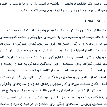
اید روحیه یک جنگجوی واقعی را داشته باشید، دل به دریا بزنید، به قلم
ان فرمانروای جدید این سرزمین تاریک و بی‌رحم تثبیت کنید.
Gr:
: به چالش کشیدن بازیکن با مکانیک‌های واقع‌گرایانه شکار، پخت غذا و م
وط به کاتاکومب‌های مخفی، نبرد با باس‌های غول‌پیکر و کشف گنجینه‌های
به زرادخانه‌ای بزرگ از سلاح‌ها (گرز، تبرزین، کمان زنبورکی) و ابداع ا
فر به مناطق اسرارآمیز، مکان‌های باستانی قدرت و قلعه‌های متروکه بر
ستجو برای یافتن نامه‌ها و کتیبه‌های کهن جهت کشف تاریخچه تاریک قلمر
اخت قفس کلاغ‌ها برای استفاده از این پرندگان باهوش به عنوان راهنما و
یافت مأموریت‌های مختلف از طریق کلاغ‌ها و کسب جوایز ارزشمند برای 
م استفاده از منابع نور و مشعل در هنگام تاریکی مطلق برای فرار از دس
: امکان ساخت میزهای کار مجهز، زره‌های مقاوم و سلاح‌های واقع‌گرایا
 به دیگر بازیکنان برای افزایش شانس بقا، نابودی جادوگران و وضع قوان
 پناهگاه کوچک خود به یک دژ نظامی نفوذناپذیر با چیدمان تله‌های مرگبار
ت اسطبل، پرورش اسب‌های جنگی برای تاخت‌وتاز در میدان نبرد و ساخت ار