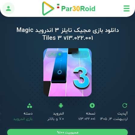
ورود
دانلود بازی مجیک تایلز ۳ اندروید Magic
Tiles 3 v13.022.001
آپدیت
رایگان
آپدیت
نسخه
اندروید
دسته
ق
اردیبهشت ۱۴, ۱۴۰۵
v13.022.001
7.0 و بالاتر
بازی اندروید
ر
محبوبیت 100%