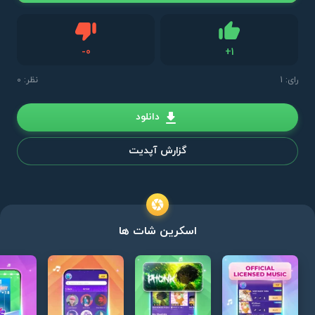
دیس لایک
-
0
+
1
لایک
رای:
1
نظر: 0
دانلود
گزارش آپدیت
اسکرین شات ها