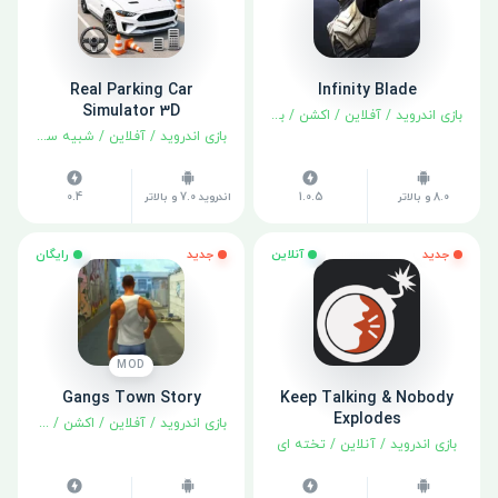
Real Parking Car
Infinity Blade
Simulator 3D
بازی اندروید
/
آفلاین
/
اکشن
/
بهترین‌ها
/
نقش آفرینی
بازی اندروید
/
آفلاین
/
شبیه سازی
8.0 و بالاتر
1.0.5
اندروید 7.0 و بالاتر
0.4
جدید
آنلاین
جدید
رایگان
MOD
Gangs Town Story
Keep Talking & Nobody
Explodes
بازی اندروید
/
آفلاین
/
اکشن
/
ماجراجوی
بازی اندروید
/
آنلاین
/
تخته ای