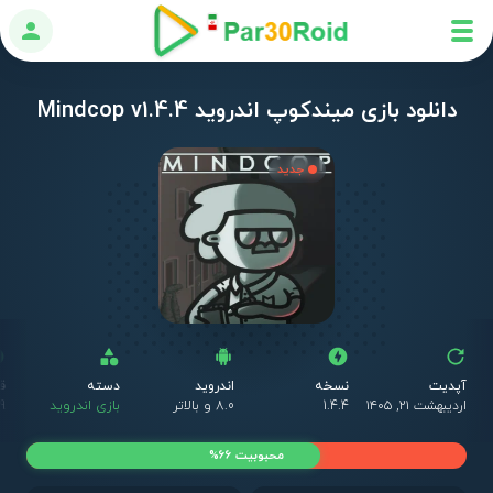
ورود
دانلود بازی میندکوپ اندروید Mindcop v1.4.4
جدید
آپدیت
نسخه
اندروید
دسته
ق
اردیبهشت ۲۱, ۱۴۰۵
1.4.4
8.0 و بالاتر
بازی اندروید
4.99 دل
محبوبیت 66%