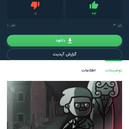
دیس لایک
-
1
+
2
لایک
رای:
3
نظر: 0
دانلود
گزارش آپدیت
توضیحات
اطلاعات