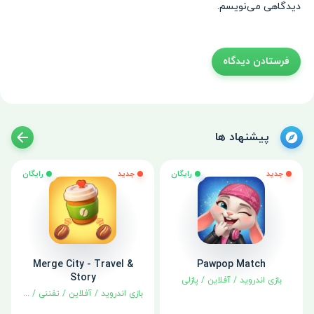
دیدگاهی می‌نویسم.
پیشنهاد ها
جدید
رایگان
جدید
رایگان
Merge City - Travel &
Pawpop Match
Story
بازی اندروید
/
آفلاین
/
پازلی
بازی اندروید
/
آفلاین
/
تفننی
/
شبیه سا