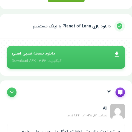
دانلود بازی Planet of Lana با لینک مستقیم
دانلود نسخه نصبی اصلی
- 3.43 گیگابایت
APK
Download
3
Ali
دسامبر 13, 2025 در 1:44 ق.ظ
میشه زودتر بزاریدش لطفا تو گوگل پلی هست ولی پولیه