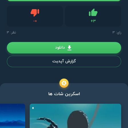
دیس لایک
-
0
+
3
لایک
رای:
3
نظر: 3
دانلود
گزارش آپدیت
اسکرین شات ها