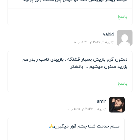
پاسخ
vahid
ژانویه 11, 2026 در 8:39 ب.ظ
دمتون گرم بازیش بسیار قشنگه . بازیهای تامب رایدر هم
بزارید ممنون میشیم … باتشکر
پاسخ
amir
ژانویه 11, 2026 در 10:10 ب.ظ
سلام خدمت شما چشم قرار میگیرن