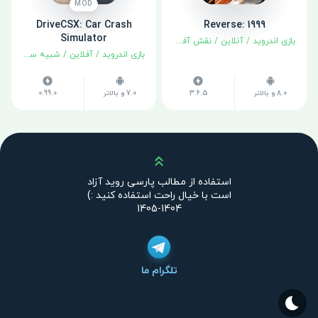
MOD
DriveCSX: Car Crash
Reverse: 1999
Simulator
بازی اندروید
/
آنلاین
/
نقش آفرینی
بازی اندروید
/
آفلاین
/
شبیه سازی
8.0 و بالاتر
3.6.5
7.0 و بالاتر
0.99.0
بالا
استفاده از مطالب پارسی روید آزاد
است با خیال راحت استفاده کنید :)
1404-1405
تلگرام ما